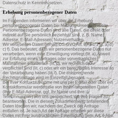
Datenschutz in Kenntnis setzen.
Erhebung personenbezogener Daten
Im Folgenden informieren wir über die Erhebung
personenbezogener Daten bei Nutzung unserer Website.
Personenbezogene Daten sind alle Daten, die direkt oder
indirekt auf Sie persönlich beziehbar sind, z. B. Name,
Adresse, E-Mail-Adressen, Nutzerverhalten.
Wir verarbeiten Daten gemäß DS-GVO Art. 6 Abs. 1 lit. a) b)
c) f). Das bedeutet, dass wir personenbezogene Daten nur
verarbeiten, wenn eine Einwilligung vorliegt (lit. a), soweit
zur Erfüllung eines Vertrages oder vorvertraglicher
Maßnahmen erforderlich (lit. b), wir rechtlich dazu
verpflichtet sind (lit. c) oder wir ein berechtigtes Interesse an
der Verarbeitung haben (lit. f). Die entsprechende
Rechtsgrundlage wird im Einzelfall benannt.
Bei Ihrer Kontaktaufnahme mit uns per E-Mail oder über ein
Kontaktformular werden die von Ihnen mitgeteilten Daten
(Ihre E-Mail-Adresse, ggf. Ihr Name und Ihre
Telefonnummer) von uns gespeichert, um Ihre Fragen zu
beantworten. Die in diesem Zusammenhang anfallenden
Daten löschen wir, nachdem der Zweck der Anfrage
entfallen ist. Je nach Art der Anfrage erheben wir diese
Daten mit Ihrer ausdrücklichen Einwilligung gem. Art. 6 Abs.