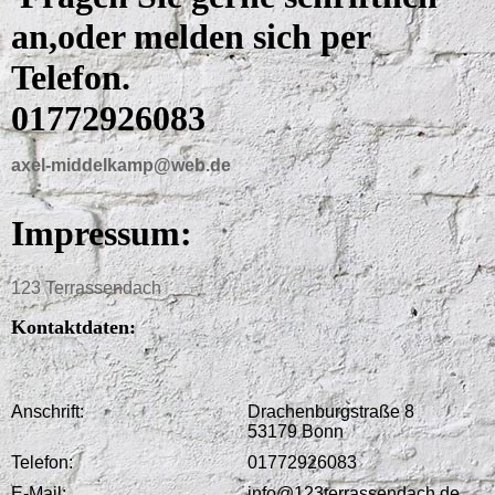
an,oder melden sich per
Telefon.
01772926083
axel-middelkamp@web.de
Impressum:
123 Terrassendach
Kontaktdaten:
Anschrift:
Drachenburgstraße 8
53179 Bonn
Telefon:
01772926083
E-Mail:
info@123terrassendach.de