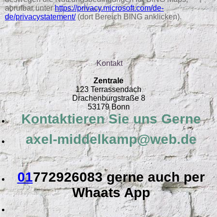
abrufbar unter
https://privacy.microsoft.com/de-
de/privacystatement/
(dort Bereich BING anklicken).
Kontakt
Zentrale
123 Terrassendach
Drachenburgstraße 8
53179 Bonn
Kontaktieren Sie uns Gerne
axel-middelkamp@web.de
01
772926083 gerne auch per
Whaats App