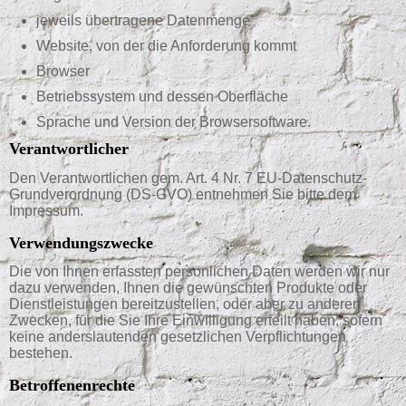
jeweils übertragene Datenmenge
Website, von der die Anforderung kommt
Browser
Betriebssystem und dessen Oberfläche
Sprache und Version der Browsersoftware.
Verantwortlicher
Den Verantwortlichen gem. Art. 4 Nr. 7 EU-Datenschutz-
Grundverordnung (DS-GVO) entnehmen Sie bitte dem
Impressum.
Verwendungszwecke
Die von Ihnen erfassten persönlichen Daten werden wir nur
dazu verwenden, Ihnen die gewünschten Produkte oder
Dienstleistungen bereitzustellen, oder aber zu anderen
Zwecken, für die Sie Ihre Einwilligung erteilt haben, sofern
keine anderslautenden gesetzlichen Verpflichtungen
bestehen.
Betroffenenrechte