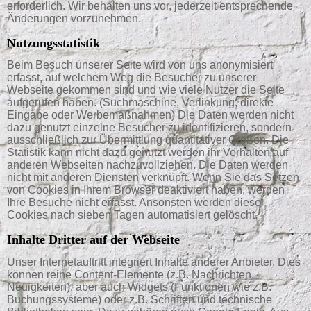
erforderlich. Wir behalten uns vor, jederzeit entsprechende
Änderungen vorzunehmen.
Nutzungsstatistik
Beim Besuch unserer Seite wird von uns anonymisiert
erfasst, auf welchem Weg die Besucher zu unserer
Webseite gekommen sind und wie viele Nutzer die Seite
aufgerufen haben. (Suchmaschine, Verlinkung, direkte
Eingabe oder Werbemaßnahmen) Die Daten werden nicht
dazu genutzt einzelne Besucher zu identifizieren, sondern
ausschließlich zur Übermittlung quantitativer Größen. Die
Statistik kann nicht dazu genutzt werden ihr Verhalten auf
anderen Webseiten nachzuvollziehen. Die Daten werden
nicht mit anderen Diensten verknüpft. Wenn Sie das Setzen
von Cookies in Ihrem Browser deaktiviert haben, werden
Ihre Besuche nicht erfasst. Ansonsten werden diese
Cookies nach sieben Tagen automatisiert gelöscht.
Inhalte Dritter auf der Webseite
Unser Internetauftritt integriert Inhalte anderer Anbieter. Dies
können reine Content-Elemente (z.B. Nachrichten,
Neuigkeiten), aber auch Widgets (Funktionen wie z.B.
Buchungssysteme) oder z.B. Schriften und technische