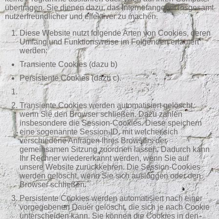
übertragen. Sie dienen dazu, das Internetangebot insgesamt
nutzerfreundlicher und effektiver zu machen.
Diese Website nutzt folgende Arten von Cookies, deren
Umfang und Funktionsweise im Folgenden erläutert
werden:
Transiente Cookies (dazu b)
Persistente Cookies (dazu c).
Transiente Cookies werden automatisiert gelöscht,
wenn Sie den Browser schließen. Dazu zählen
insbesondere die Session-Cookies. Diese speichern
eine sogenannte Session-ID, mit welcher sich
verschiedene Anfragen Ihres Browsers der
gemeinsamen Sitzung zuordnen lassen. Dadurch kann
Ihr Rechner wiedererkannt werden, wenn Sie auf
unsere Website zurückkehren. Die Session-Cookies
werden gelöscht, wenn Sie sich ausloggen oder den
Browser schließen.
Persistente Cookies werden automatisiert nach einer
vorgegebenen Dauer gelöscht, die sich je nach Cookie
unterscheiden kann. Sie können die Cookies in den