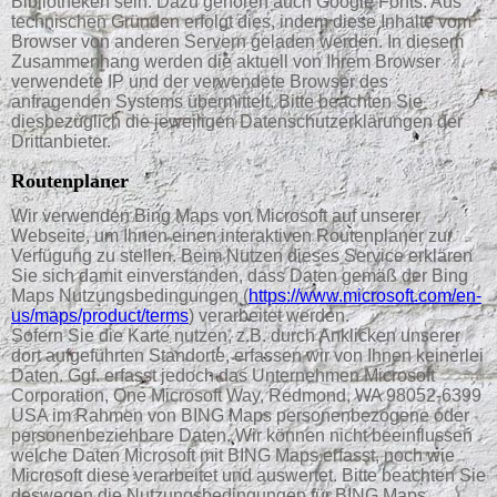
Bibliotheken sein. Dazu gehören auch Google Fonts. Aus
technischen Gründen erfolgt dies, indem diese Inhalte vom
Browser von anderen Servern geladen werden. In diesem
Zusammenhang werden die aktuell von Ihrem Browser
verwendete IP und der verwendete Browser des
anfragenden Systems übermittelt. Bitte beachten Sie
diesbezüglich die jeweiligen Datenschutzerklärungen der
Drittanbieter.
Routenplaner
Wir verwenden Bing Maps von Microsoft auf unserer
Webseite, um Ihnen einen interaktiven Routenplaner zur
Verfügung zu stellen. Beim Nutzen dieses Service erklären
Sie sich damit einverstanden, dass Daten gemäß der Bing
Maps Nutzungsbedingungen (
https://www.microsoft.com/en-
us/maps/product/terms
) verarbeitet werden.
Sofern Sie die Karte nutzen, z.B. durch Anklicken unserer
dort aufgeführten Standorte, erfassen wir von Ihnen keinerlei
Daten. Ggf. erfasst jedoch das Unternehmen Microsoft
Corporation, One Microsoft Way, Redmond, WA 98052-6399
USA im Rahmen von BING Maps personenbezogene oder
personenbeziehbare Daten. Wir können nicht beeinflussen
welche Daten Microsoft mit BING Maps erfasst, noch wie
Microsoft diese verarbeitet und auswertet. Bitte beachten Sie
deswegen die Nutzungsbedingungen für BING Maps,