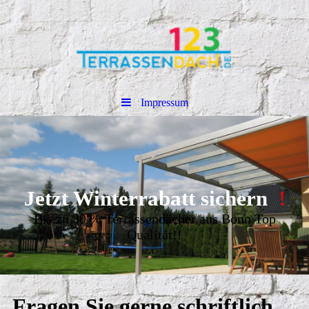
Impressum
Jetzt Winterrabatt sichern
!
Bis zu 30 % Terrassendächer aus Bonn Top
Qualität!!
Fragen Sie gerne schriftlich