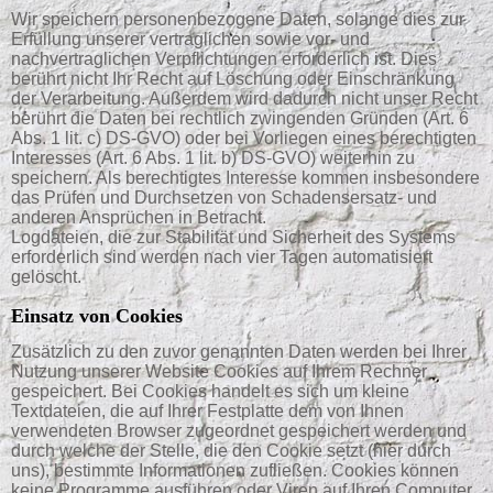
Wir speichern personenbezogene Daten, solange dies zur
Erfüllung unserer vertraglichen sowie vor- und
nachvertraglichen Verpflichtungen erforderlich ist. Dies
berührt nicht Ihr Recht auf Löschung oder Einschränkung
der Verarbeitung. Außerdem wird dadurch nicht unser Recht
berührt die Daten bei rechtlich zwingenden Gründen (Art. 6
Abs. 1 lit. c) DS-GVO) oder bei Vorliegen eines berechtigten
Interesses (Art. 6 Abs. 1 lit. b) DS-GVO) weiterhin zu
speichern. Als berechtigtes Interesse kommen insbesondere
das Prüfen und Durchsetzen von Schadensersatz- und
anderen Ansprüchen in Betracht.
Logdateien, die zur Stabilität und Sicherheit des Systems
erforderlich sind werden nach vier Tagen automatisiert
gelöscht.
Einsatz von Cookies
Zusätzlich zu den zuvor genannten Daten werden bei Ihrer
Nutzung unserer Website Cookies auf Ihrem Rechner
gespeichert. Bei Cookies handelt es sich um kleine
Textdateien, die auf Ihrer Festplatte dem von Ihnen
verwendeten Browser zugeordnet gespeichert werden und
durch welche der Stelle, die den Cookie setzt (hier durch
uns), bestimmte Informationen zufließen. Cookies können
keine Programme ausführen oder Viren auf Ihren Computer