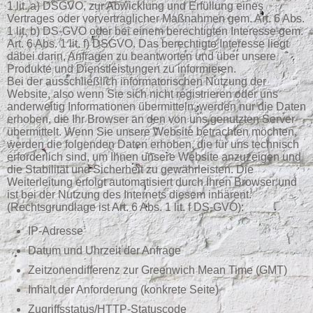
1 lit. a) DSGVO, zur Abwicklung und Erfüllung eines
Vertrages oder vorvertraglicher Maßnahmen gem. Art. 6 Abs.
1 lit. b) DS-GVO oder bei einem berechtigten Interesse gem.
Art. 6 Abs. 1 lit. f) DSGVO. Das berechtigte Interesse liegt
dabei darin, Anfragen zu beantworten und über unsere
Produkte und Dienstleistungen zu informieren.
Bei der ausschließlich informatorischen Nutzung der
Website, also wenn Sie sich nicht registrieren oder uns
anderweitig Informationen übermitteln, werden nur die Daten
erhoben, die Ihr Browser an den von uns genutzten Server
übermittelt. Wenn Sie unsere Website betrachten möchten,
werden die folgenden Daten erhoben, die für uns technisch
erforderlich sind, um Ihnen unsere Website anzuzeigen und
die Stabilität und Sicherheit zu gewährleisten. Die
Weiterleitung erfolgt automatisiert durch Ihren Browser und
ist bei der Nutzung des Internets diesem inhärent.
(Rechtsgrundlage ist Art. 6 Abs. 1 lit. f DS-GVO):
IP-Adresse
Datum und Uhrzeit der Anfrage
Zeitzonendifferenz zur Greenwich Mean Time (GMT)
Inhalt der Anforderung (konkrete Seite)
Zugriffsstatus/HTTP-Statuscode