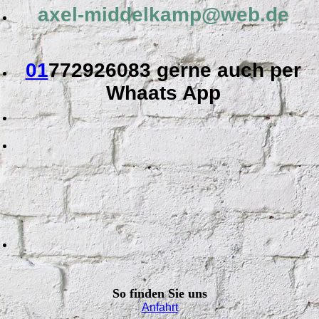
axel-middelkamp@web.de
01
772926083 gerne auch per
Whaats App
So finden Sie uns
Anfahrt