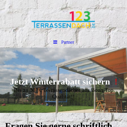
Partner
Jetzt Winterrabatt sichern
!
Bis zu 30 % Terrassendächer aus Bonn Top
Qualität!!
Fragen Sie gerne schriftlich