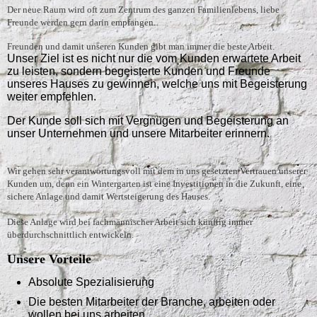
Der neue Raum wird oft zum Zentrum des ganzen Familienlebens, liebe
Freunde werden gern darin empfangen.
Freunden und damit unseren Kunden gibt man immer die beste Arbeit.
Unser Ziel ist es nicht nur die vom Kunden erwartete Arbeit
zu leisten, sondern begeisterte Kunden und Freunde
unseres Hauses zu gewinnen, welche uns mit Begeisterung
weiter empfehlen.
Der Kunde soll sich mit Vergnügen und Begeisterung an
unser Unternehmen und unsere Mitarbeiter erinnern.
Wir gehen sehr verantwortungsvoll mit dem in uns gesetzten Vertrauen unserer
Kunden um, denn ein Wintergarten ist eine Investitionen in die Zukunft, eine
sichere Anlage und damit Wertsteigerung des Hauses.
Diese Anlage wird bei fachmännischer Arbeit sich künftig immer
überdurchschnittlich entwickeln.
Unsere Vorteile
Absolute Spezialisierung
Die besten Mitarbeiter der Branche, arbeiten oder
wollen bei uns arbeiten