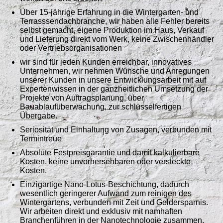
Über 15-jährige Erfahrung in die Wintergarten- und
Terrasssendachbranche, wir haben alle Fehler bereits
selbst gemacht, eigene Produktion im Haus, Verkauf
und Lieferung direkt vom Werk, keine Zwischenhändler
oder Vertriebsorganisationen
wir sind für jeden Kunden erreichbar, innovatives
Unternehmen, wir nehmen Wünsche und Anregungen
unserer Kunden in unsere Entwicklungsarbeit mit auf
Expertenwissen in der ganzheitlichen Umsetzung der
Projekte von Auftragsplanung, über
Bauablaufüberwachung, zur schlüsselfertigen
Übergabe.
Seriosität und Einhaltung von Zusagen, verbunden mit
Termintreue
Absolute Festpreisgarantie und damit kalkulierbare
Kosten, keine unvorhersehbaren oder versteckte
Kosten.
Einzigartige Nano-Lotus-Beschichtung, dadurch
wesentlich geringerer Aufwand zum reinigen des
Wintergartens, verbunden mit Zeit und Geldersparnis.
Wir arbeiten direkt und exklusiv mit namhaften
Branchenführen in der Nanotechnologie zusammen,