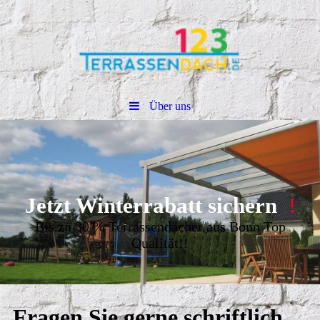
Über uns
Jetzt Winterrabatt sichern
!
Bis zu 30 % Terrassendächer aus Bonn Top
Qualität!!
Fragen Sie gerne schriftlich